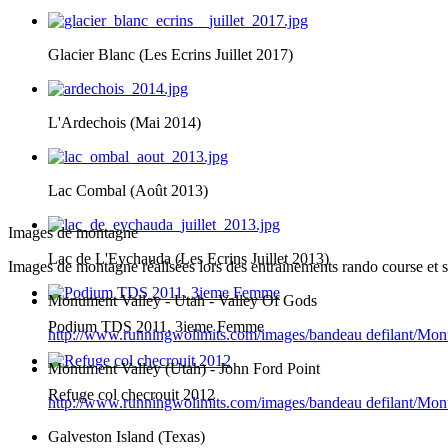
Glacier Blanc (Les Ecrins Juillet 2017)
L'Ardechois (Mai 2014)
Lac Combal (Août 2013)
Images de montagne
Lac de L'Eychauda (Les Ecrins Juillet 2013)
Images de montagne réalisées lors des entrainements rando course et s
Monument Valley - Utah - Valley Of Gods
Podium TDS 2011. 3ieme Femme
http://www.runningwolimits.com/images/bandeau defilant/M
Monument Valley (Utah) - John Ford Point
Refuge col checrouit 2012
http://www.runningwolimits.com/images/bandeau defilant/M
Galveston Island (Texas)