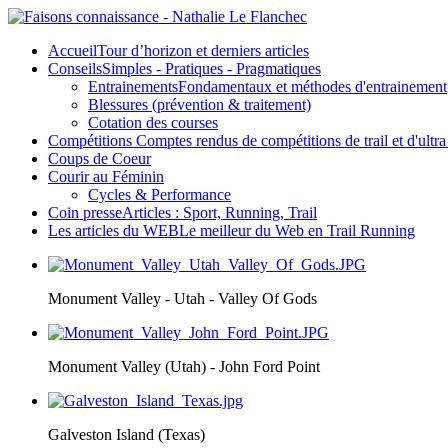
Accueil
Tour d’horizon et derniers articles
Conseils
Simples - Pratiques - Pragmatiques
Entrainements
Fondamentaux et méthodes d'entrainement
Blessures (prévention & traitement)
Cotation des courses
Compétitions
Comptes rendus de compétitions de trail et d'ultra 
Coups de Coeur
Courir au Féminin
Cycles & Performance
Coin presse
Articles : Sport, Running, Trail
Les articles du WEB
Le meilleur du Web en Trail Running
Monument Valley - Utah - Valley Of Gods
Monument Valley (Utah) - John Ford Point
Galveston Island (Texas)