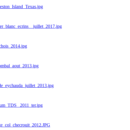
eston_Island_Texas.jpg
er_blanc_ecrins__juillet_2017.jpg
chois_2014.jpg
_ombal_aout_2013.jpg
de_eychauda_juillet_2013.jpg
dium_TDS_ 2011_ter.jpg
uge_col_checrouit_2012.JPG