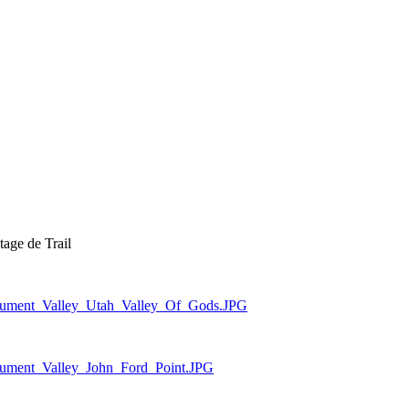
tage de Trail
onument_Valley_Utah_Valley_Of_Gods.JPG
onument_Valley_John_Ford_Point.JPG