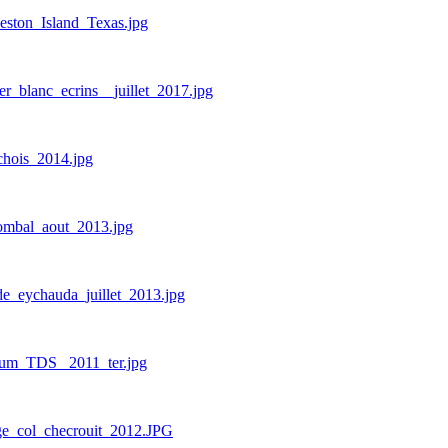
eston_Island_Texas.jpg
er_blanc_ecrins__juillet_2017.jpg
chois_2014.jpg
_ombal_aout_2013.jpg
de_eychauda_juillet_2013.jpg
dium_TDS_ 2011_ter.jpg
uge_col_checrouit_2012.JPG