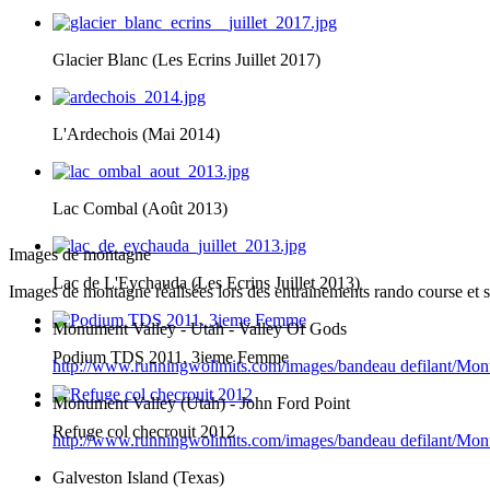
Glacier Blanc (Les Ecrins Juillet 2017)
L'Ardechois (Mai 2014)
Lac Combal (Août 2013)
Images de montagne
Lac de L'Eychauda (Les Ecrins Juillet 2013)
Images de montagne réalisées lors des entrainements rando course et s
Monument Valley - Utah - Valley Of Gods
Podium TDS 2011. 3ieme Femme
http://www.runningwolimits.com/images/bandeau defilant/M
Monument Valley (Utah) - John Ford Point
Refuge col checrouit 2012
http://www.runningwolimits.com/images/bandeau defilant/M
Galveston Island (Texas)