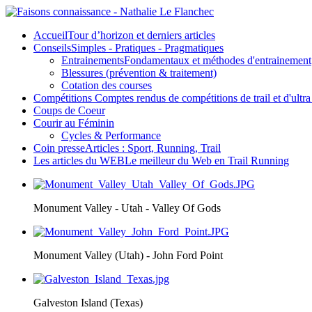
Accueil
Tour d’horizon et derniers articles
Conseils
Simples - Pratiques - Pragmatiques
Entrainements
Fondamentaux et méthodes d'entrainement
Blessures (prévention & traitement)
Cotation des courses
Compétitions
Comptes rendus de compétitions de trail et d'ultra 
Coups de Coeur
Courir au Féminin
Cycles & Performance
Coin presse
Articles : Sport, Running, Trail
Les articles du WEB
Le meilleur du Web en Trail Running
Monument Valley - Utah - Valley Of Gods
Monument Valley (Utah) - John Ford Point
Galveston Island (Texas)