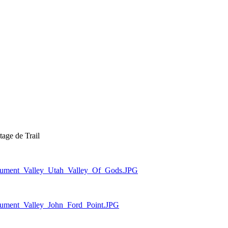
tage de Trail
onument_Valley_Utah_Valley_Of_Gods.JPG
onument_Valley_John_Ford_Point.JPG