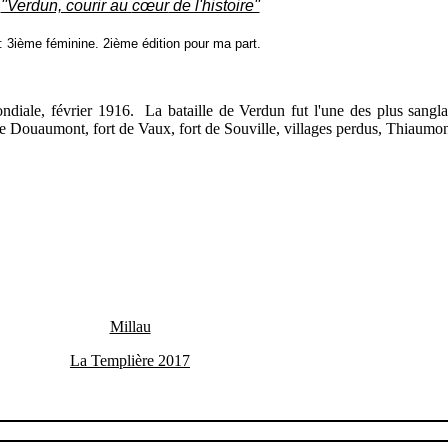
''Verdun, courir au
cœur
de l'histoire''
: 3ième féminine.
2ième édition pour ma part.
diale, février 1916. La bataille de Verdun fut l'une des plus sangla
rt de Douaumont, fort de Vaux, fort de Souville, villages perdus, Thiau
Millau
La Templière 2017