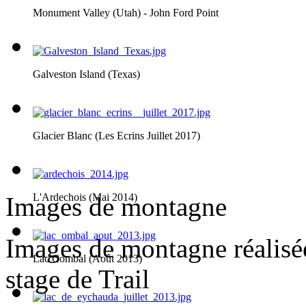
Monument Valley (Utah) - John Ford Point
Galveston Island (Texas)
Glacier Blanc (Les Ecrins Juillet 2017)
L'Ardechois (Mai 2014)
Images de montagne
Images de montagne réalisée
Lac Combal (Août 2013)
stage de Trail