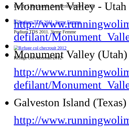
Monument Valley - Utah 
Lac de L'Eychauda (Les Ecrins Juillet 2013)
http://www.runningwoli
Podium TDS 2011. 3ieme Femme
defilant/Monument_Val
Monument Valley (Utah) 
Refuge col checrouit 2012
http://www.runningwoli
defilant/Monument_Vall
Galveston Island (Texas)
http://www.runningwoli